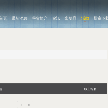
首頁
最新消息
學會簡介
會訊
出版品
活動
檔案下
稱
線上報名
«
»