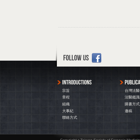
宗旨
台灣法醫
章程
法醫鑑識
組織
購書方式
大事紀
邀稿
聯絡方式