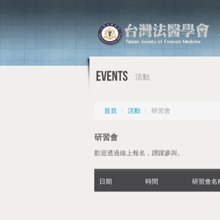
活動
首頁
/
活動
/
研習會
研習會
歡迎透過線上報名，踴躍參與。
日期
時間
研習會名